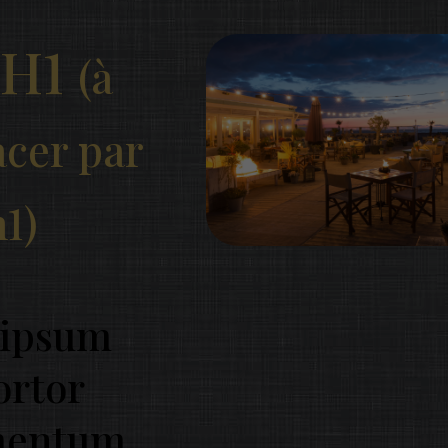
 H1
(à
cer par
h1)
 ipsum
ortor
mentum