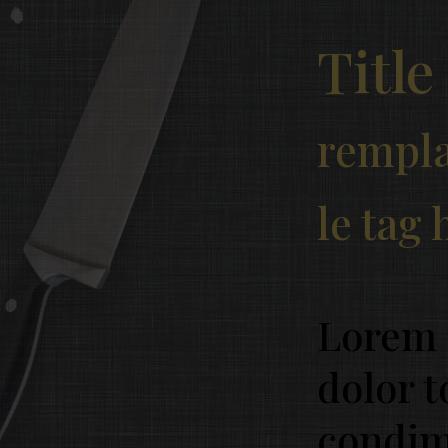
Title
rempla
le tag 
Lorem
dolor t
condi