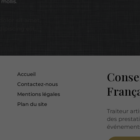
mollis.
olor sit amet,
ipiscing elit.
Consei
Accueil
Contactez-nous
França
Mentions légales
Plan du site
Traiteur ar
des presta
événements 